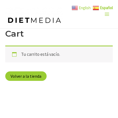
Ir
Main
English
Español
al
Men
contenido
Cart
Tu carrito está vacío.
Volver a la tienda