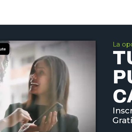
La op
T
P
C
Insc
Grat