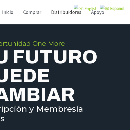
English
Español
Inicio
Comprar
Distribuidores
Apoyo
ortunidad One More
U FUTURO
UEDE
AMBIAR
ripción y Membresía
is